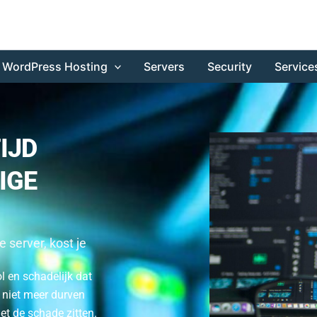
WordPress Hosting
Servers
Security
Service
IJD
IGE
e server, kost je
l en schadelijk dat
e niet meer durven
et de schade zitten.