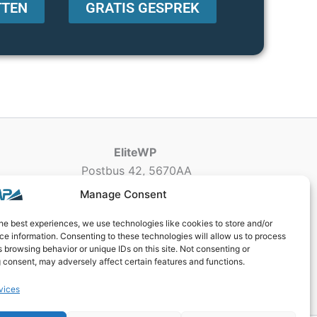
TTEN
GRATIS GESPREK
EliteWP
Postbus 42, 5670AA
Nuenen, The Netherlands
Manage Consent
Chamber of Commerce: 83040013
he best experiences, we use technologies like cookies to store and/or
e information. Consenting to these technologies will allow us to process
 browsing behavior or unique IDs on this site. Not consenting or
 consent, may adversely affect certain features and functions.
vices