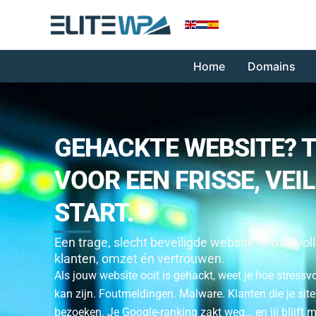
Skip
to
content
Home
Domains
GEHACKTE WEBSITE? T
VOOR EEN FRISSE, VEIL
START.
Een trage, slecht beveiligde website of overvoll
klanten, omzet én vertrouwen.
Als jouw website ooit is gehackt, weet je hoe stressvo
kan zijn. Foutmeldingen. Malware. Klanten die je sit
bezoeken. Je Google-ranking zakt weg… en jij blijft m