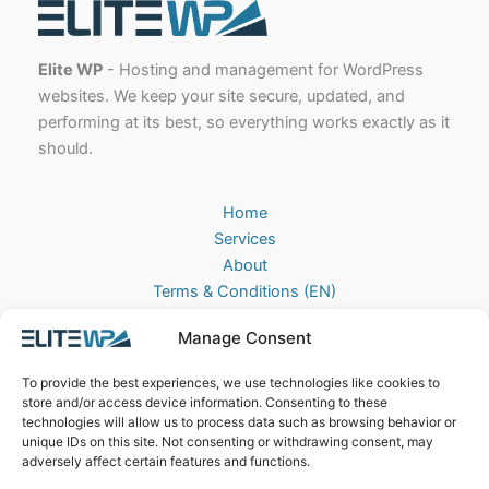
Elite WP
- Hosting and management for WordPress
websites. We keep your site secure, updated, and
performing at its best, so everything works exactly as it
should.
Home
Services
About
Terms & Conditions (EN)
Algemene Voorwaarden (NL)
Manage Consent
Privacy Policy
Cookie Policy (EU)
To provide the best experiences, we use technologies like cookies to
Contact
store and/or access device information. Consenting to these
technologies will allow us to process data such as browsing behavior or
EliteWP
unique IDs on this site. Not consenting or withdrawing consent, may
Postbus 42, 5670AA
adversely affect certain features and functions.
Nuenen, The Netherlands